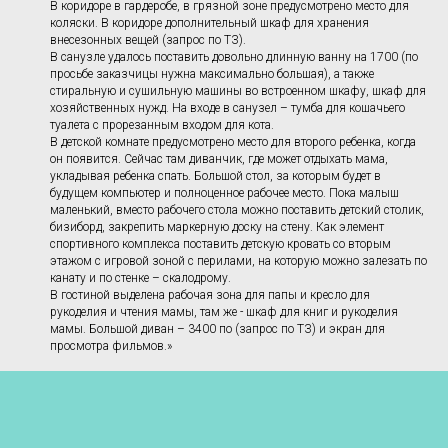
В коридоре в гардеробе, в грязной зоне предусмотрено место для
коляски. В коридоре дополнительный шкаф для хранения
внесезонных вещей (запрос по ТЗ).
В санузле удалось поставить довольно длинную ванну на 1700 (по
просьбе заказчицы нужна максимально большая), а также
стиральную и сушильную машины во встроенном шкафу, шкаф для
хозяйственных нужд. На входе в санузел – тумба для кошачьего
туалета с прорезанным входом для кота.
В детской комнате предусмотрено место для второго ребенка, когда
он появится. Сейчас там диванчик, где может отдыхать мама,
укладывая ребенка спать. Большой стол, за которым будет в
будущем компьютер и полноценное рабочее место. Пока малыш
маленький, вместо рабочего стола можно поставить детский столик,
бизиборд, закрепить маркерную доску на стену. Как элемент
спортивного комплекса поставить детскую кровать со вторым
этажом с игровой зоной с перилами, на которую можно залезать по
канату и по стенке – скалодрому.
В гостиной выделена рабочая зона для папы и кресло для
рукоделия и чтения мамы, там же - шкаф для книг и рукоделия
мамы. Большой диван – 3400 по (запрос по ТЗ) и экран для
просмотра фильмов.»