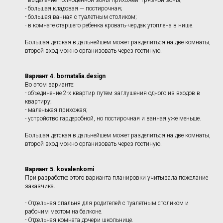
- выделение полноценной зоны прихожей- грязной зоны;
- большая кладовая — постирочная;
- большая ванная с туалетным столиком;
- в комнате старшего ребенка кровать-чердак утоплена в нише.
Большая детская в дальнейшем может разделиться на две комнаты,
второй вход можно организовать через гостиную.
Вариант 4.
bornatalia.design
Во этом варианте:
- объединение 2-х квартир путем заглушения одного из входов в
квартиру;
- маленькая прихожая;
- устройство гардеробной, но постирочная и ванная уже меньше.
Большая детская в дальнейшем может разделиться на две комнаты,
второй вход можно организовать через гостиную.
Вариант 5. kovalenkomi
При разработке этого варианта планировки учитывала пожелание
заказчика.
- Отдельная спальня для родителей с туалетным столиком и
рабочим местом на балконе.
- Отдельная комната дочери школьнице.