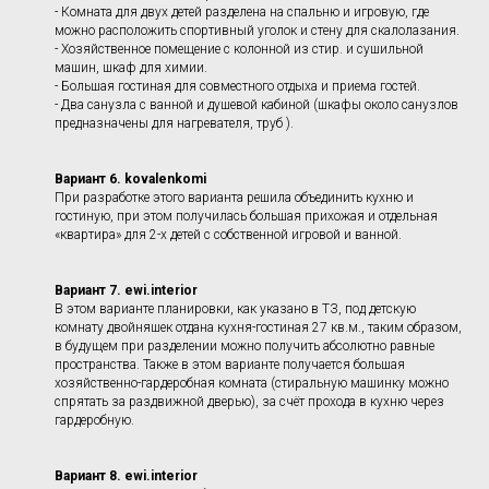
- Комната для двух детей разделена на спальню и игровую, где
можно расположить спортивный уголок и стену для скалолазания.
- Хозяйственное помещение с колонной из стир. и сушильной
машин, шкаф для химии.
- Большая гостиная для совместного отдыха и приема гостей.
- Два санузла с ванной и душевой кабиной (шкафы около санузлов
предназначены для нагревателя, труб ).
Вариант 6. kovalenkomi
При разработке этого варианта решила объединить кухню и
гостиную, при этом получилась большая прихожая и отдельная
«квартира» для 2-х детей с собственной игровой и ванной.
Вариант 7. ewi.interior
В этом варианте планировки, как указано в ТЗ, под детскую
комнату двойняшек отдана кухня-гостиная 27 кв.м., таким образом,
в будущем при разделении можно получить абсолютно равные
пространства. Также в этом варианте получается большая
хозяйственно-гардеробная комната (стиральную машинку можно
спрятать за раздвижной дверью), за счёт прохода в кухню через
гардеробную.
Вариант 8. ewi.interior