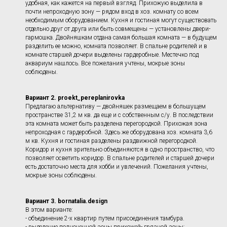
удобная, как кажется на первый взгляд. Прихожую выделила в
почти непроходную зону — рядом вход в хоз. комнату со всем
необходимым оборудованием. Кухня и гостиная могут существовать
отдельно друг от друга или быть совмещены — установлены двери-
гармошка. Двойняшкам отдана самая большая комната — в будущем
разделить ее можно, комната позволяет. В спальне родителей и в
комнате старшей дочери выделены гардеробные. Местечко под
аквариум нашлось. Все пожелания учтены, мокрые зоны
соблюдены.
Вариант 2
. proekt_pereplanirovka
Предлагаю альтернативу — двойняшек размещаем в большущем
пространстве 31,2 м кв. да еще и с собственным с/у. В последствии
эта комната может быть разделена перегородкой. Прихожая зона
непроходная с гардеробной. Здесь же оборудована хоз. комната 3,6
м кв. Кухня и гостиная разделены раздвижной перегородкой.
Коридор и кухня зрительно объединяются в одно пространство, что
позволяет осветить коридор. В спальне родителей и старшей дочери
есть достаточно места для хобби и увлечений. Пожелания учтены,
мокрые зоны соблюдены.
Вариант 3.
bornatalia.design
В этом варианте:
- объединение 2-х квартир путем присоединения тамбура.