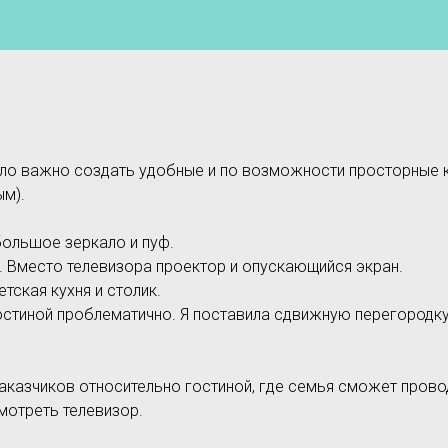
ыло важно создать удобные и по возможности просторные 
ым).
большое зеркало и пуф.
. Вместо телевизора проектор и опускающийся экран.
тская кухня и столик.
 гостиной проблематично. Я поставила сдвижную перегородк
аказчиков относительно гостиной, где семья сможет прово
смотреть телевизор.