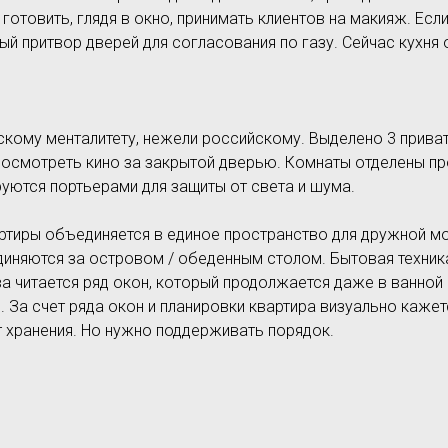
 готовить, глядя в окно, принимать клиентов на макияж. Есл
ый притвор дверей для согласования по газу. Сейчас кухня
кому менталитету, нежели российскому. Выделено 3 приват
 посмотреть кино за закрытой дверью. Комнаты отделены 
уются портьерами для защиты от света и шума.
тиры объединяется в единое пространство для дружной мол
единяются за островом / обеденным столом. Бытовая техни
а читается ряд окон, который продолжается даже в ванной
. За счет ряда окон и планировки квартира визуально каж
т хранения. Но нужно поддерживать порядок.