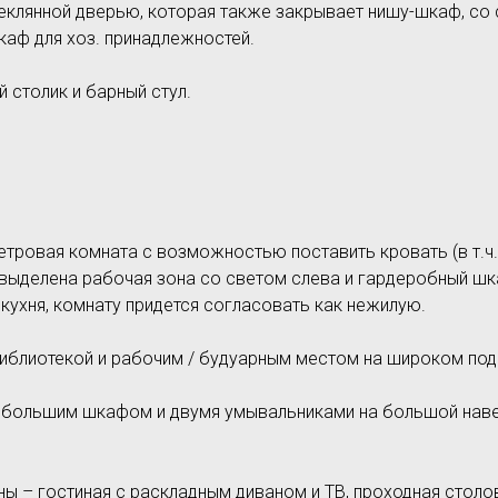
теклянной дверью, которая также закрывает нишу-шкаф, со
каф для хоз. принадлежностей.
 столик и барный стул.
метровая комната с возможностью поставить кровать (в т.ч.
выделена рабочая зона со светом слева и гардеробный шка
кухня, комнату придется согласовать как нежилую.
иблиотекой и рабочим / будуарным местом на широком под
, большим шкафом и двумя умывальниками на большой наве
ы – гостиная с раскладным диваном и ТВ, проходная столо