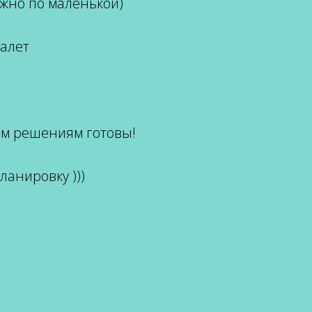
ожно по маленькой)
алет
ным решениям готовы!
анировку )))