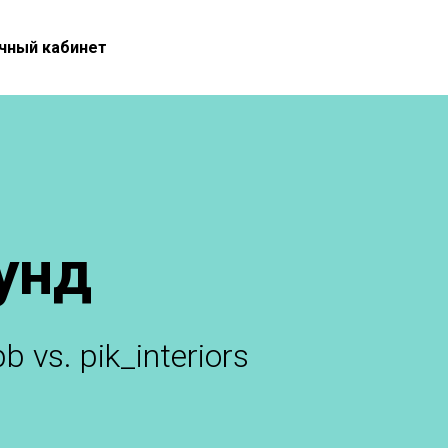
чный кабинет
унд
 vs. pik_interiors