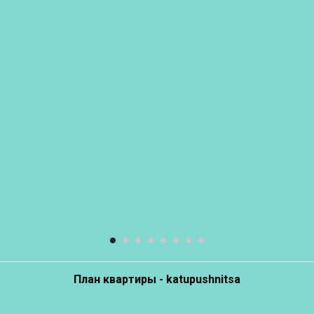
План квартиры - katupushnitsa