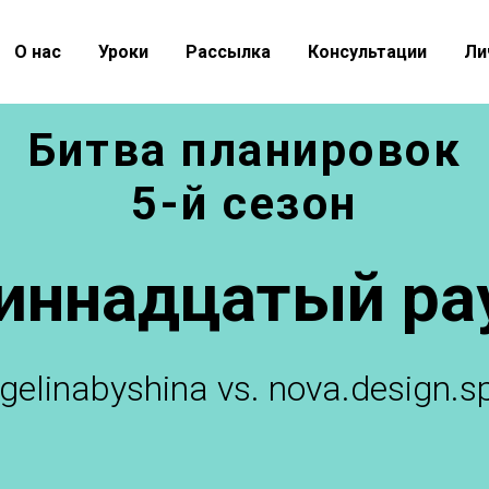
О нас
Уроки
Рассылка
Консультации
Ли
Битва планировок
5-й сезон
иннадцатый ра
gelinabyshina vs. nova.design.spb