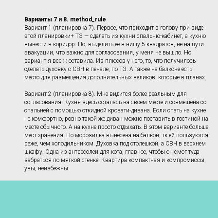
Варианты 7 и 8. method_rule
Вариант 1 (планировка 7). Первое, что приходит в голову при виде
этой планировки+ ТЗ — сделать из кухни спальню-кабинет, а кухню
вынести в коридор. Но, выделить ее в нишу 5 квадратов, не на пути
эвакуации, что важно для согласования, у меня не вышло. Но
вариант я все ж оставила. Из плюсов у него, то, что получилось
сделать духовку с СВЧ в пенале, по ТЗ. А также на балконе есть
место для размещения дополнительных великов, которые в планах.
Вариант 2 (планировка 8). Мне видится более реальным для
согласования. Кухня здесь осталась на своем месте и совмещена со
спальней с помощью откидной кровати-дивана. Если спать на кухне
не комфортно, ровно такой же диван можно поставить в гостиной на
месте обычного. А на кухне просто отдыхать. В этом варианте больше
мест хранения. Но морозилка вынесена на балкон, тк ей пользуются
реже, чем холодильником. Духовка под столешкой, а СВЧ в верхнем
шкафу. Одна из антресолей для кота, главное, чтобы он смог туда
забраться по мягкой стенке. Квартира компактная и компромиссы,
увы, неизбежны.