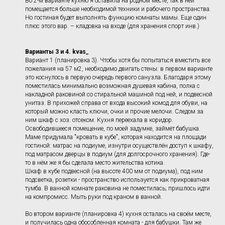
Во 2-м варианте кухню я оставила на родном месте, так в ней
помещается больше необходимой техники и рабочего пространства.
Но гостиная будет выполнять функцию комнаты мамы. Еще один
плюс этого вар. – кладовка на входе (для хранения спорт инв.)
Варианты 3 и 4
.
kvas_
Вариант 1 (планировка 3). Чтобы хотя бы попытаться вместить все
пожелания на 57 м2, необходимо двигать стены: в первом варианте
это коснулось в первую очередь первого санузла. Благодаря этому
поместилась минимально возможная душевая кабина, полка с
накладной раковиной со стиральной машиной под ней, и подвесной
унитаз. В прихожей справа от входа высокий комод для обуви, на
который можно класть ключи, очки и прочие мелочи. Следом за
ним шкаф с хоз. отсеком. Кухня переехала в коридор.
Освободившееся помещение, по моей задумке, займёт бабушка.
Маме придумала "кровать в кубе", которая находится на площади
гостиной: матрас на подиуме, изнутри осуществлён доступ к шкафу,
под матрасом дверцы в подиум (для долгосрочного хранения). Где-
то в нём же я бы сделала место жительства котика.
Шкаф в кубе подвесной (на высоте 400 мм от подиума), под ним
подсветка, розетки - пространство используется как прикроватная
тумба. В ванной комнате раковина не поместилась; пришлось идти
на компромисс. Мыть руки под краном в ванной.
Во втором варианте (планировка 4) кухня осталась на своём месте,
и получилась одна обособленная комната - для бабушки. Там же