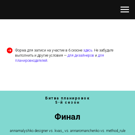
Форма для записи на участие в 6 сезоне
здесь
. Не забудьте
выполнить и другие условия —
для дизайнеров
и
для
планировкодателей
.
Битва планировок
5-й сезон
Финал
annamalyshko.designer vs. kvas_ vs. annaromanchenko vs. method_rule