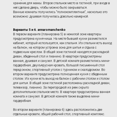
хранение для мамы. Второе спальное место в гостиной, при входе в
неё сделана дверь, чтобы можно было закрываться.
Ванные комнаты получились "полнокомплектные", насколько это
возможно: душевая получилась довольно камерной.
Варианты 5 и 6
. annaromanchenko
В первом варианте (планировка 5) в нежилой зоне квартиры
предусмотрена кухня-ниша. На месте бывшей кухни разместился
кабинет, который используется, как спальня. Из спальни есть выход
на балкон, на котором устроена зона для шитья и отдыха с
подвесным креслом. В общей зоне гостиной находятся раскладной
диван, обеденный стол и пианино. В квартире предусмотрены
ванная, душевая и санузел. В детской комнате разместились мини-
гардеробная, двухъярусная кровать, большой письменный стол
перед окном, спортивный уголок с турником и скалодромом. Во
втором варианте предусмотрена полноценная кухня с обеденным
столом. Из кухни есть выход на балкон с рабочим столом и столом
для шитья. В общей зоне гостиной расположены раскладной диван,
телевизор, пианино. За перегородкой из реек скрыто
дополнительное спальное место. В квартире предусмотрены ванная
комната и санузел. В детской комнате также выделена мини-
гардеробная.
Во втором варианте (планировка 6) здесь расположились две
отдельные кровати, общий рабочий стол, спортивный комплекс.