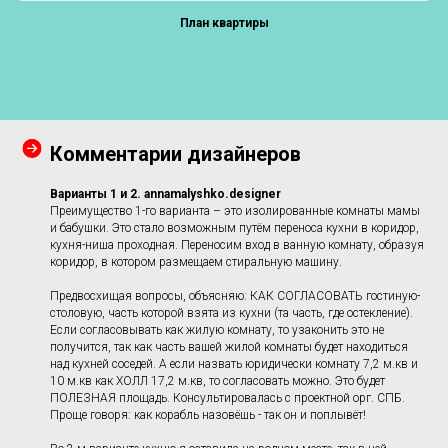
План квартиры
Комментарии дизайнеров
Варианты 1 и 2.
annamalyshko.designer
Преимущество 1-го варианта – это изолированные комнаты мамы
и бабушки. Это стало возможным путём переноса кухни в коридор,
кухня-ниша проходная. Переносим вход в ванную комнату, образуя
коридор, в котором размещаем стиральную машину.
Предвосхищая вопросы, объясняю: КАК СОГЛАСОВАТЬ гостиную-
столовую, часть которой взята из кухни (та часть, где остекление).
Если согласовывать как жилую комнату, то узаконить это не
получится, так как часть вашей жилой комнаты будет находиться
над кухней соседей. А если назвать юридически комнату 7,2 м.кв и
10 м.кв как ХОЛЛ 17,2 м.кв, то согласовать можно. Это будет
ПОЛЕЗНАЯ площадь. Консультировалась с проектной орг. СПБ.
Проще говоря: как корабль назовёшь - так он и поплывёт!