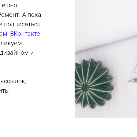
спешно
Ремонт. А пока
е подписаться
рам
,
ВКонтакте
убликуем
 дизайном и
рассылок,
ить!